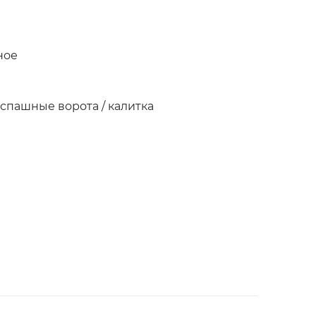
ное
аспашные ворота / калитка