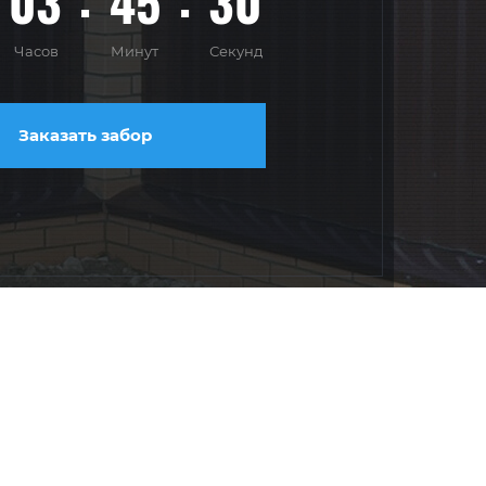
03
45
28
Часов
Минут
Секунд
Заказать забор