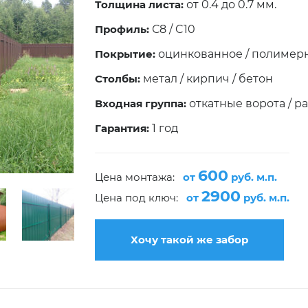
Толщина листа:
от 0.4 до 0.7 мм.
Профиль:
С8 / C10
Покрытие:
оцинкованное / полимер
Столбы:
метал / кирпич / бетон
Входная группа:
откатные ворота / р
Гарантия:
1 год
600
Цена монтажа:
от
руб. м.п.
2900
Цена под ключ:
от
руб. м.п.
Хочу такой же забор